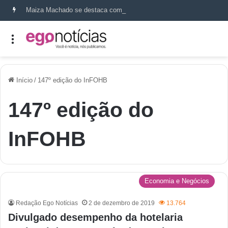
Maiza Machado se destaca como referência em terapia capilar e saúde do couro cabeludo
Início
/
147º edição do InFOHB
147º edição do
InFOHB
Economia e Negócios
Redação Ego Notícias
2 de dezembro de 2019
13.764
Divulgado desempenho da hotelaria