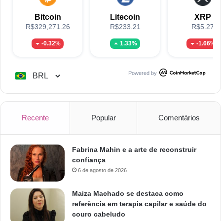
Bitcoin
Litecoin
XRP
R$329,271.26
R$233.21
R$5.27
-0.32%
1.33%
-1.66%
Powered by
Recente
Popular
Comentários
Fabrina Mahin e a arte de reconstruir
confiança
6 de agosto de 2026
Maiza Machado se destaca como
referência em terapia capilar e saúde do
couro cabeludo