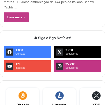
metros Luxuosa embarcação de 144 pés da italiana Benetti
Yachts…
Leia mais »
Siga o Ego Notícias!
1.800
3.708
Curtidas
Seguidores
179
95.732
Inscritos
Seguidores