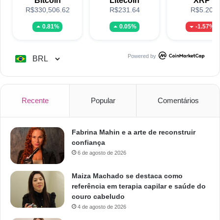
Bitcoin
Litecoin
XRP
R$330,506.62
R$231.64
R$5.20
0.81%
0.05%
-1.57%
Powered by
Recente
Popular
Comentários
Fabrina Mahin e a arte de reconstruir
confiança
6 de agosto de 2026
Maiza Machado se destaca como
referência em terapia capilar e saúde do
couro cabeludo
4 de agosto de 2026