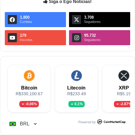
Siga o Ego Notícias!
1.800
3.708
Curtidas
Seguidores
179
95.732
Inscritos
Seguidores
Bitcoin
Litecoin
XRP
R$330,100.67
R$233.49
R$5.19
-0.06%
0.1%
-2.87%
Powered by