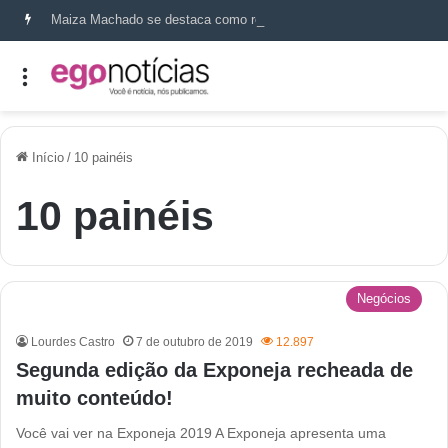
Maiza Machado se destaca como referência em terapia capilar e saúde do couro cabeludo
Início
/
10 painéis
10 painéis
Negócios
Lourdes Castro
7 de outubro de 2019
12.897
Segunda edição da Exponeja recheada de
muito conteúdo!
Você vai ver na Exponeja 2019 A Exponeja apresenta uma