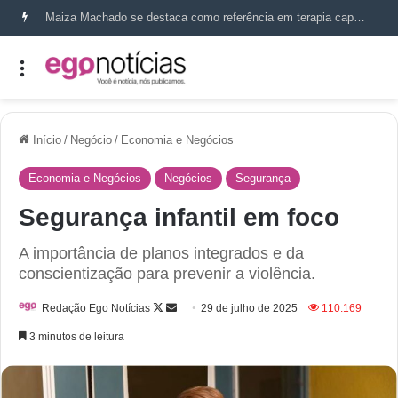
Maiza Machado se destaca como referência em terapia capilar e saúde do couro cabeludo
Início
/
Negócio
/
Economia e Negócios
Economia e Negócios
Negócios
Segurança
Segurança infantil em foco
A importância de planos integrados e da
conscientização para prevenir a violência.
Redação Ego Notícias
29 de julho de 2025
110.169
3 minutos de leitura