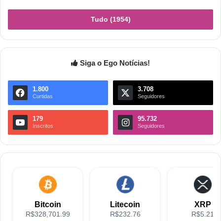
Tudo (1954)
Siga o Ego Notícias!
1.800
3.708
Curtidas
Seguidores
179
95.732
Inscritos
Seguidores
Bitcoin
Litecoin
XRP
R$328,701.99
R$232.76
R$5.21