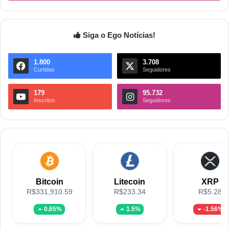
Siga o Ego Notícias!
1.800
3.708
Curtidas
Seguidores
179
95.732
Inscritos
Seguidores
Bitcoin
Litecoin
XRP
R$331,910.59
R$233.34
R$5.28
0.65%
1.5%
-1.56%