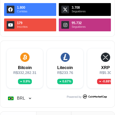
1.800
3.708
Curtidas
Seguidores
179
95.732
Inscritos
Seguidores
Bitcoin
Litecoin
XRP
R$332,282.31
R$233.76
R$5.30
0.9%
0.67%
-0.88%
Powered by