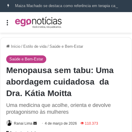
Maiza Machado se destaca como referência em terapia capilar e saúde do couro cabeludo
Início
/
Estilo de vida
/
Saúde e Bem-Estar
Saúde e Bem-Estar
Menopausa sem tabu: Uma
abordagem cuidadosa da
Dra. Kátia Moitta
Uma medicina que acolhe, orienta e devolve
protagonismo às mulheres
Ranai Lima
4 de março de 2026
110.373