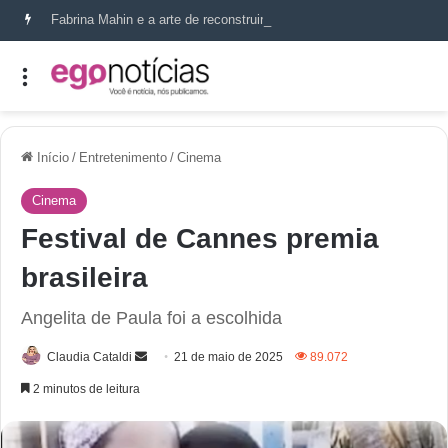
Fabrina Mahin e a arte de reconstruir confiança
Início
/
Entretenimento
/
Cinema
Cinema
Festival de Cannes premia
brasileira
Angelita de Paula foi a escolhida
Claudia Cataldi
21 de maio de 2025
89.072
2 minutos de leitura