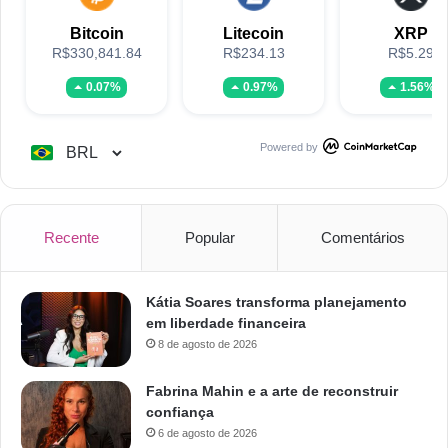
Bitcoin
Litecoin
XRP
R$330,841.84
R$234.13
R$5.29
0.07%
0.97%
1.56%
Powered by
Recente
Popular
Comentários
Kátia Soares transforma planejamento
em liberdade financeira
8 de agosto de 2026
Fabrina Mahin e a arte de reconstruir
confiança
6 de agosto de 2026