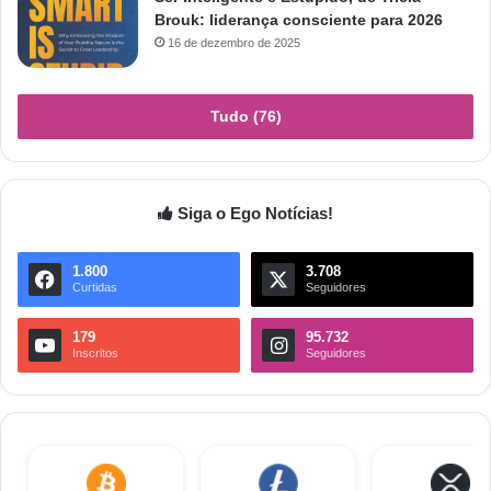
Brouk: liderança consciente para 2026
16 de dezembro de 2025
Tudo (76)
Siga o Ego Notícias!
1.800
3.708
Curtidas
Seguidores
179
95.732
Inscritos
Seguidores