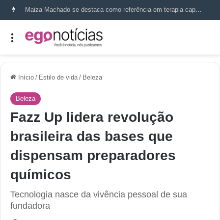
Maiza Machado se destaca como referência em terapia capilar e saúde do couro cabeludo
Início
/
Estilo de vida
/
Beleza
Beleza
Fazz Up lidera revolução
brasileira das bases que
dispensam preparadores
químicos
Tecnologia nasce da vivência pessoal de sua
fundadora