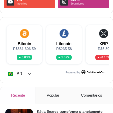
Inscritos
Seguidores
Bitcoin
Litecoin
XRP
R$331,306.59
R$235.58
R$5.30
0.03%
1.32%
-0.16%
Powered by
Recente
Popular
Comentários
Kátia Soares transforma planejamento