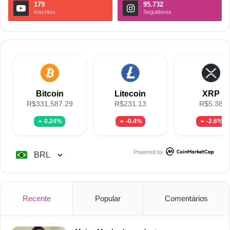
179
95.732
Inscritos
Seguidores
Bitcoin
Litecoin
XRP
R$331,587.29
R$231.13
R$5.38
0.24%
-0.4%
-2.6%
Powered by
Recente
Popular
Comentários