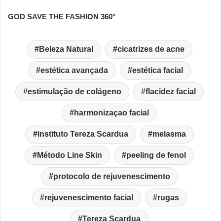
GOD SAVE THE FASHION 360°
Beleza Natural
cicatrizes de acne
estética avançada
estética facial
estimulação de colágeno
flacidez facial
harmonizaçao facial
instituto Tereza Scardua
melasma
Método Line Skin
peeling de fenol
protocolo de rejuvenescimento
rejuvenescimento facial
rugas
Tereza Scardua