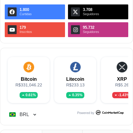
1.800
3.708
Curtidas
Seguidores
179
95.732
Inscritos
Seguidores
Bitcoin
Litecoin
XRP
R$331,046.22
R$233.13
R$5.26
0.61%
0.35%
-1.43%
Powered by