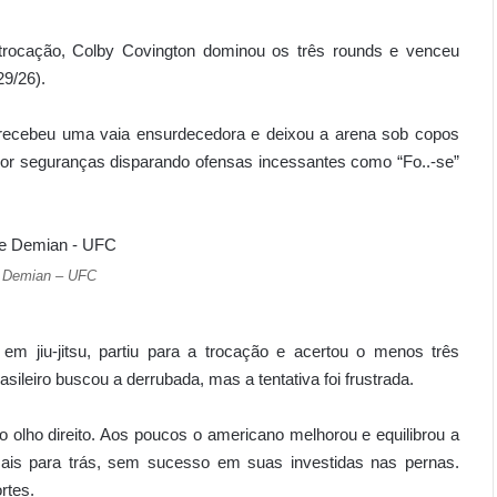
rocação, Colby Covington dominou os três rounds e venceu
29/26).
ra, recebeu uma vaia ensurdecedora e deixou a arena sob copos
por seguranças disparando ofensas incessantes como “Fo..-se”
 Demian – UFC
m jiu-jitsu, partiu para a trocação e acertou o menos três
ileiro buscou a derrubada, mas a tentativa foi frustrada.
 olho direito. Aos poucos o americano melhorou e equilibrou a
is para trás, sem sucesso em suas investidas nas pernas.
rtes.