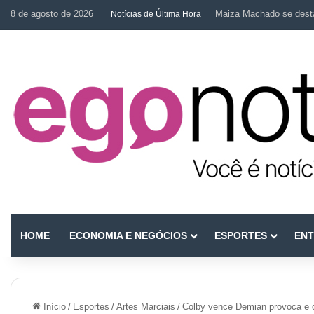
8 de agosto de 2026
Maiza Machado se desta
Notícias de Última Hora
HOME
ECONOMIA E NEGÓCIOS
ESPORTES
ENT
Início
/
Esportes
/
Artes Marciais
/
Colby vence Demian provoca e d