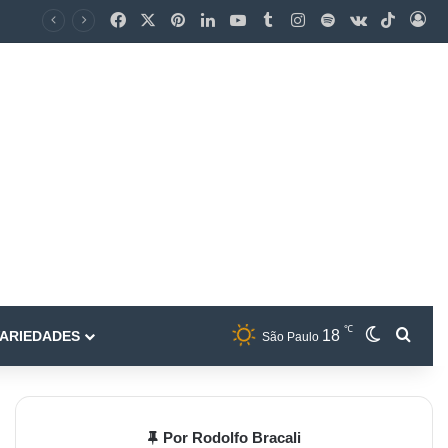
℃
18
ARIEDADES
São Paulo
Por Rodolfo Bracali