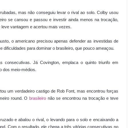
rrubadas, mas não conseguiu levar o rival ao solo. Colby usou
eiro se cansou e passou e investir ainda menos na trocação,
e leve vantagem e acertou mais vezes.
austo, o americano precisou apenas defender as investidas de
e dificuldades para dominar o brasileiro, que pouco ameaçou.
 consecutivas. Já Covington, emplaca o quinto triunfo em
são dos meio-médios.
tou um verdadeiro castigo de Rob Font, mas encontrou forças
rimeiro round. O
brasileiro
não se encontrou na trocação e teve
ruzado e abalou o rival, o levando para o solo e encaixando a
und. Com o resultado, ele chega a três vitórias consecutivas no