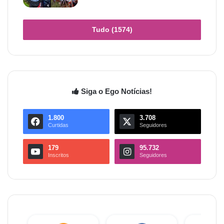
Tudo (1574)
Siga o Ego Notícias!
1.800
3.708
Curtidas
Seguidores
179
95.732
Inscritos
Seguidores