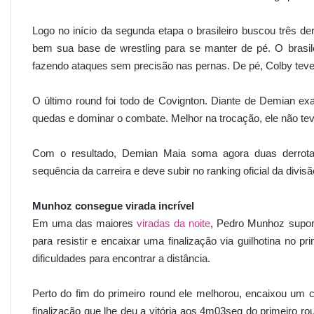
Logo no início da segunda etapa o brasileiro buscou três de
bem sua base de wrestling para se manter de pé. O brasil
fazendo ataques sem precisão nas pernas. De pé, Colby tev
O último round foi todo de Covignton. Diante de Demian ex
quedas e dominar o combate. Melhor na trocação, ele não tev
Com o resultado, Demian Maia soma agora duas derrotas
sequência da carreira e deve subir no ranking oficial da divi
Munhoz consegue virada incrível
Em uma das maiores
viradas da noite
, Pedro Munhoz supor
para resistir e encaixar uma finalização via guilhotina no p
dificuldades para encontrar a distância.
Perto do fim do primeiro round ele melhorou, encaixou um c
finalização que lhe deu a vitória aos 4m03seg do primeiro ro