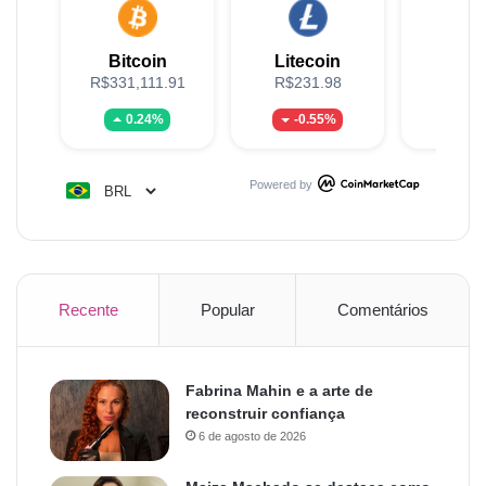
Bitcoin
Litecoin
XR
R$331,111.91
R$231.98
R$5
0.24%
-0.55%
0.
Powered by
Recente
Popular
Comentários
Fabrina Mahin e a arte de
reconstruir confiança
6 de agosto de 2026