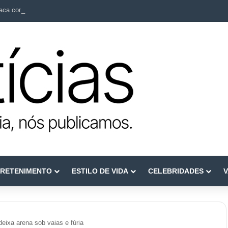
ca como referência em terapia capilar e saúde do couro cabeludo
RETENIMENTO
ESTILO DE VIDA
CELEBRIDADES
V
eixa arena sob vaias e fúria