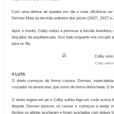
Com uma defesa de quedas em dia e mais eficiência na t
Demian Maia na decisão unânime dos juízes (29/27, 29/27 e 
Após o triunfo, Colby voltou a provocar a torcida brasilei
lançados da arquibancada. Isso tudo enquanto era cercado 
para os fãs.
Colby vence
A LUTA
O duelo começou de forma curiosa. Demian, especialista e
cruzados no americano, que sorriu de forma debochada. O bras
O duelo seguiu em pé e Colby sofreu logo um corte acima do
disputa. Demian pareceu se cansar e começou a andar ma
Ambos os atletas acertaram e foram acertados com golpes fo