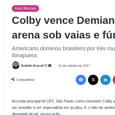
Artes Marciais
Colby vence Demian
arena sob vaias e fú
Americano dominou brasileiro por três rou
Ibirapuera
Rodolfo Bracali
31 de outubro de 2017
Compartilhar
Aco-luta principal do UFC São Paulo, como vencedor Colby que
um wrestler e um especialista em jiu-jitsu. E o fato de amb
disputado de pé, na trocação.