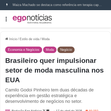
Maiza Machado se destaca como referência em terapia capilar e saúde do couro cabeludo
Início
/
Estilo de vida
/
Moda
Economia e Negócios
Moda
Negócio
Brasileiro quer impulsionar
setor de moda masculina nos
EUA
Camilo Godoi Pinheiro tem duas décadas de
experiência em gestão estratégica e
desenvolvimento de negócios no setor.
Redação Ego Notícias
17 de abril de 2025
89.050