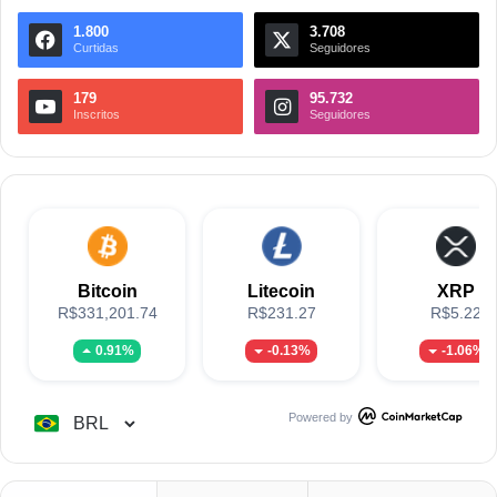
1.800
3.708
Curtidas
Seguidores
179
95.732
Inscritos
Seguidores
Bitcoin
Litecoin
XRP
R$331,201.74
R$231.27
R$5.22
0.91%
-0.13%
-1.06%
Powered by