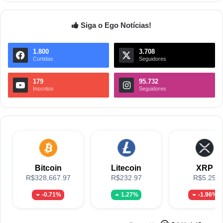
Siga o Ego Notícias!
1.800
3.708
Curtidas
Seguidores
179
95.732
Inscritos
Seguidores
Bitcoin
Litecoin
XRP
R$328,667.97
R$232.97
R$5.25
-0.71%
1.27%
-1.96%