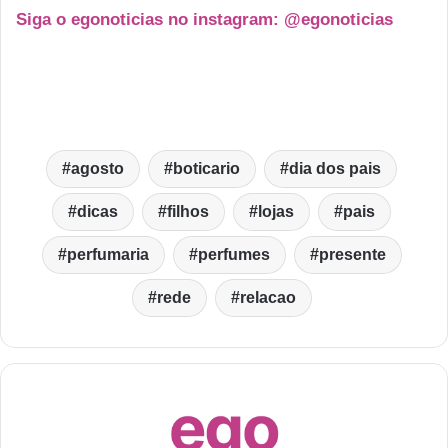
Siga o egonoticias no instagram: @egonoticias
agosto
boticario
dia dos pais
dicas
filhos
lojas
pais
perfumaria
perfumes
presente
rede
relacao