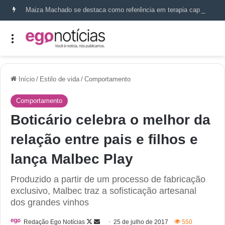
Maiza Machado se destaca como referência em terapia capilar e saúde do couro cabeludo
Início
/
Estilo de vida
/
Comportamento
Comportamento
Boticário celebra o melhor da
relação entre pais e filhos e
lança Malbec Play
Produzido a partir de um processo de fabricação
exclusivo, Malbec traz a sofisticação artesanal
dos grandes vinhos
Redação Ego Notícias
25 de julho de 2017
550