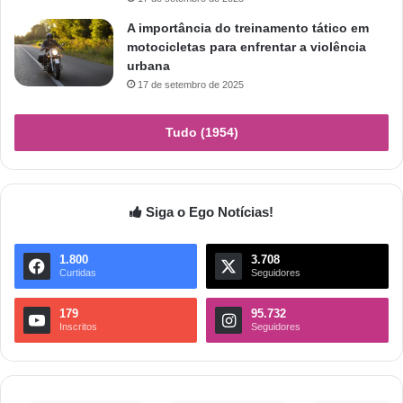
A importância do treinamento tático em
motocicletas para enfrentar a violência
urbana
17 de setembro de 2025
Tudo (1954)
Siga o Ego Notícias!
1.800
3.708
Curtidas
Seguidores
179
95.732
Inscritos
Seguidores