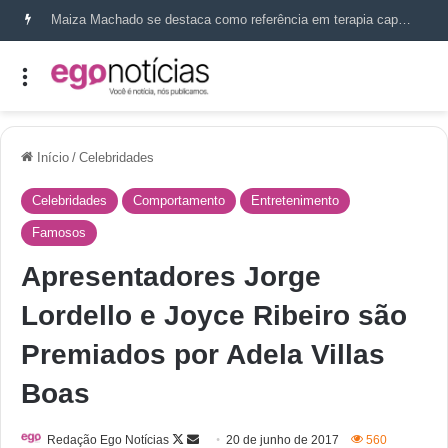
Maiza Machado se destaca como referência em terapia capilar e saúde do couro cabeludo
Início
/
Celebridades
Celebridades
Comportamento
Entretenimento
Famosos
Apresentadores Jorge
Lordello e Joyce Ribeiro são
Premiados por Adela Villas
Boas
Redação Ego Notícias
20 de junho de 2017
560