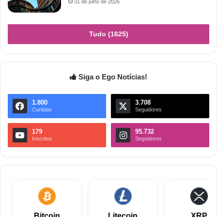
31 de julho de 2026
Tudo (1625)
Siga o Ego Notícias!
1.800
3.708
Curtidas
Seguidores
179
95.732
Inscritos
Seguidores
Bitcoin
Litecoin
XRP