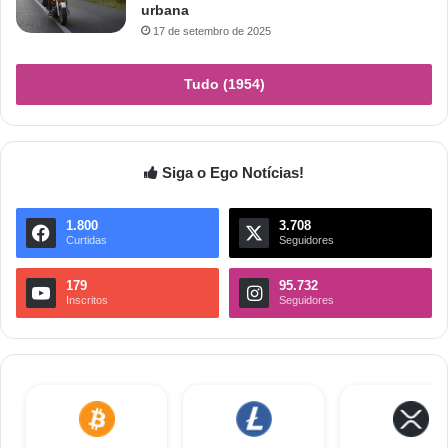
urbana
17 de setembro de 2025
Tudo (1954)
Siga o Ego Notícias!
1.800
3.708
Curtidas
Seguidores
179
95.732
Inscritos
Seguidores