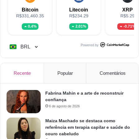
Bitcoin
Litecoin
XRP
R$331,460.35
R$234.29
R$5.29
0.4%
2.01%
-0.71%
Powered by
Recente
Popular
Comentários
Fabrina Mahin e a arte de reconstruir
confiança
6 de agosto de 2026
Maiza Machado se destaca como
referência em terapia capilar e saúde do
couro cabeludo