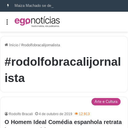
Maiza Machado se destaca como referência em terapia capilar e saúde do couro cabeludo
Início
/
#rodolfobracalijornalista
#rodolfobracalijornal
ista
Arte e Cultura
Rodolfo Bracali
4 de outubro de 2019
12.913
O Homem Ideal Comédia espanhola retrata