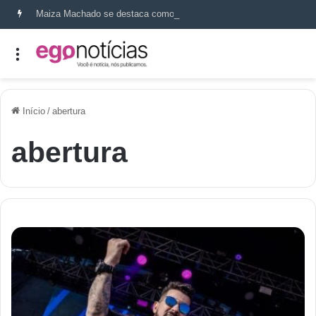
Maiza Machado se destaca como referência em terapia capilar e saúde do couro cabeludo
Início
/
abertura
abertura