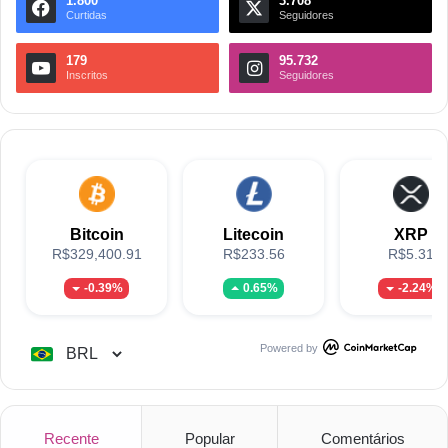
1.800
3.708
Curtidas
Seguidores
179
95.732
Inscritos
Seguidores
Bitcoin
Litecoin
XRP
R$329,400.91
R$233.56
R$5.31
-0.39%
0.65%
-2.24%
Powered by
Recente
Popular
Comentários